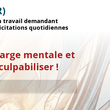
R)
un travail demandant
icitations quotidiennes
arge mentale et
ulpabiliser !