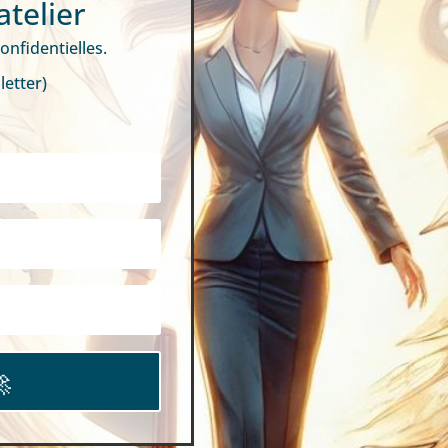
atelier
nfidentielles.
letter)
🚀