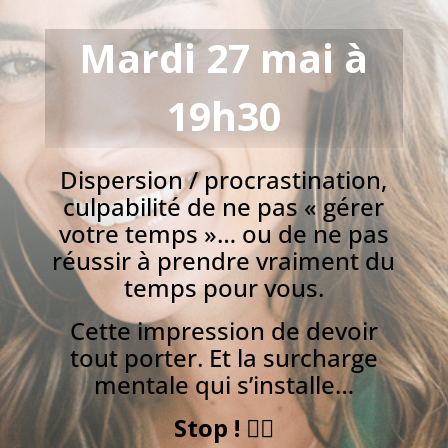
Mardi 27 mai à
19h30
Dispersion / procrastination,
culpabilité de ne pas « gérer
votre temps »… ou de ne pas
réussir à prendre vraiment du
temps pour vous.
Cette impression de devoir
tout porter. Et la surcharge
mentale qui s’installe…
Stop ! 🖐🏻